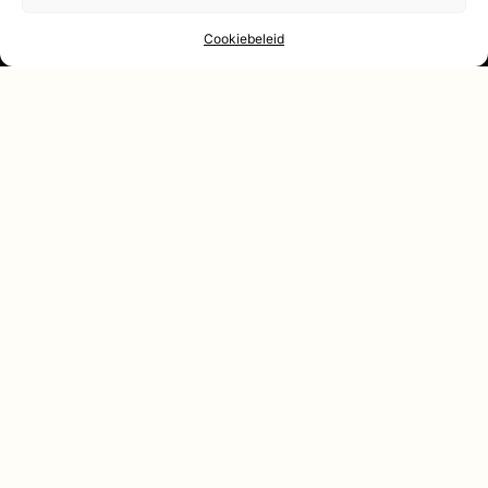
Cookiebeleid
Contact
Fidus Muziekcentrum
Spirea 7
3317 JP Dordrecht
voorzitter@dpho.nl
Vragen over
website
:
webmaster@dpho.nl
Vragen over
kaartjes
:
tickets@dpho.nl
Beleid