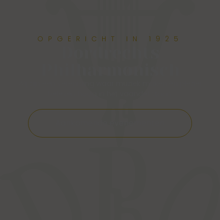
OPGERICHT IN 1925
Dordrechts
Philharmonisch
Wij zijn een vereniging waar muziek maken én plezier
beleven hoog in het vaandel staan.
Aankomende evenementen