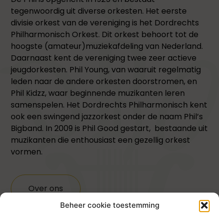
tegenwoordig uit diverse orkesten. Het eerste
divisie orkest van de vereniging is het Dordrechts
Philharmonisch Orkest. Dit orkest behoort tot de
hoogste (amateur)muziekafdeling van Nederland.
Daarnaast kent de vereniging twee zeer actieve
jeugdorkesten. Phil Young, van waaruit regelmatig
leden naar de andere orkesten doorstromen, en
Phil Kidzz, waar beginnende muzikanten leren
samenspelen. Het Dordrechts Philharmonisch kent
ook een swingend jazzorkest onder de naam Phil’s
Bigband. In 2009 is Phil Good gestart, bestaande uit
muzikanten die enthousiast een gezellig orkest
vormen.
Over ons
Beheer cookie toestemming