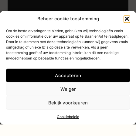
Beheer cookie toestemming
Om de beste ervaringen te bieden, gebruiken wij technologieën zoals
cookies om informatie over uw apparaat op te slaan en/of te raadplegen.
Door in te stemmen met deze technologieën kunnen wij gegevens zoals
surfgedrag of unieke ID's op deze site verwerken. Als u geen
Vrije aanmelding
toestemming geeft of uw toestemming intrekt, kan dit een nadelige
invloed hebben op bepaalde functies en mogelijkheden.
Zie je nu geen passende vacature, maar
zou je toch lid willen worden?
Accepteren
Neem dan contact op met onze
secretaris. Dat kan je doen door het
Weiger
onderstaande formulier in te vullen of te
mailen naar
muziek@dpho.nl
.
Bekijk voorkeuren
Wij zorgen dat we daarna zo spoedig
Cookiebeleid
mogelijk contact met jou opnemen!
Natuurlijk kan je ook altijd eerst een keer