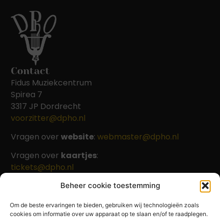
Contact
Fidus Muziekcentrum
Spirea 7
3317 JP Dordrecht
voorzitter@dpho.nl
Vragen over
website
:
webmaster@dpho.nl
Vragen over
kaartjes
:
tickets@dpho.nl
Beheer cookie toestemming
Om de beste ervaringen te bieden, gebruiken wij technologieën zoals
Beleid
cookies om informatie over uw apparaat op te slaan en/of te raadplegen.
Privacy policy