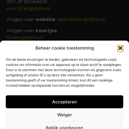
3317 JP Dordrecht
voorzitter@dpho.nl
Vragen over
website
:
webmaster@dpho.nl
Vragen over
kaartjes
:
tickets@dpho.nl
Beheer cookie toestemming
Om de beste ervaringen te bieden, gebruiken wij technologieën zoals
Beleid
cookies om informatie over uw apparaat op te slaan en/of te raadplegen.
Privacy policy
Door in te stemmen met deze technologieën kunnen wij gegevens zoals
surfgedrag of unieke ID's op deze site verwerken. Als u geen
Cookie policy
toestemming geeft of uw toestemming intrekt, kan dit een nadelige
invloed hebben op bepaalde functies en mogelijkheden.
Beleidsplan 2022-2025
Foto's website:
Accepteren
Leontien van Klaveren, Raymond Lobker, Marcel
van Dijk, Willem de Zanger
Weiger
Bekijk voorkeuren