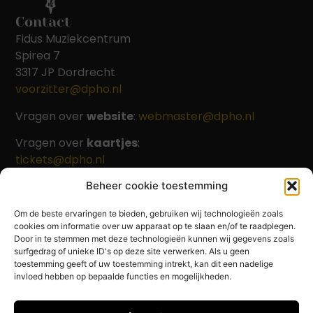
Contact
Fidus Muziekcentrum
Spirea 7
3317 JP Dordrecht
voorzitter@dpho.nl
Vragen over
website
:
webmaster@dpho.nl
Vragen over
kaartjes
:
tickets@dpho.nl
Beheer cookie toestemming
Om de beste ervaringen te bieden, gebruiken wij technologieën zoals
Beleid
cookies om informatie over uw apparaat op te slaan en/of te raadplegen.
Privacy policy
Door in te stemmen met deze technologieën kunnen wij gegevens zoals
surfgedrag of unieke ID's op deze site verwerken. Als u geen
Cookie policy
toestemming geeft of uw toestemming intrekt, kan dit een nadelige
invloed hebben op bepaalde functies en mogelijkheden.
Beleidsplan 2022-2025
Foto's website: