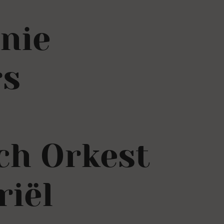
nie
rs
ch Orkest
riël