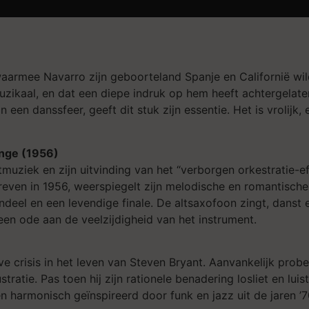
waarmee Navarro zijn geboorteland Spanje en Californië wil
zikaal, en dat een diepe indruk op hem heeft achtergelaten
 een danssfeer, geeft dit stuk zijn essentie. Het is vrolij
inge (1956)
tmuziek en zijn uitvinding van het “verborgen orkestratie-e
ven in 1956, weerspiegelt zijn melodische en romantische st
el en een levendige finale. De altsaxofoon zingt, danst en
 een ode aan de veelzijdigheid van het instrument.
e crisis in het leven van Steven Bryant. Aanvankelijk probe
tratie. Pas toen hij zijn rationele benadering losliet en luist
k en harmonisch geïnspireerd door funk en jazz uit de jaren ’