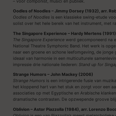
– voor componist, musici én publiek.
Oodles of Noodles – Jimmy Dorsey (1932), arr. Rob
Oodles of Noodles
is een klassieke swing-etude voo
solist over het hele bereik van het instrument, met
The Singapore Experience – Hardy Mertens
(1991)
The Singapore Experience
werd gecomponeerd na een 
National Theatre Symphonic Band. Het werk is opgeb
naar een groene en schone leefomgeving, de jonge g
ideaal van harmonie in een multiculturele samenlevi
impressie drie nationale liederen:
Stand up for Sing
Strange Humors – John Mackey (2006)
Strange Humors
is een intrigerende fusie van muzi
het kloppend hart van het stuk en zorgt voor een a
associaties op met Egyptische en Arabische klanke
dramatische contrasten. De opzwepende groove blijft
Oblivion – Astor Piazzolla (1984), arr. Lorenzo Bocc
Oblivion
is een van Piazzolla’s meest melancholieke e