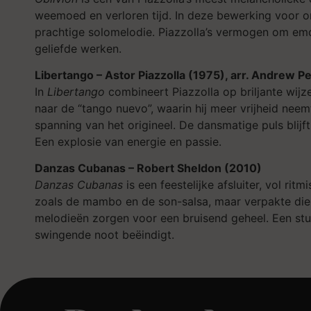
weemoed en verloren tijd. In deze bewerking voor or
prachtige solomelodie. Piazzolla’s vermogen om emot
geliefde werken.
Libertango – Astor Piazzolla (1975), arr. Andrew P
In
Libertango
combineert Piazzolla op briljante wijz
naar de “tango nuevo”, waarin hij meer vrijheid nee
spanning van het origineel. De dansmatige puls blij
Een explosie van energie en passie.
Danzas Cubanas – Robert Sheldon (2010)
Danzas Cubanas
is een feestelijke afsluiter, vol ri
zoals de mambo en de son-salsa, maar verpakte die i
melodieën zorgen voor een bruisend geheel. Een stu
swingende noot beëindigt.