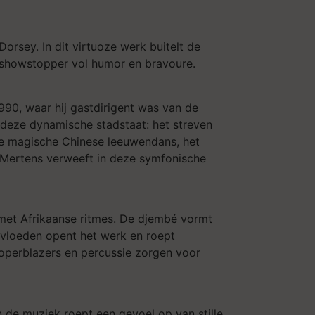
rsey. In dit virtuoze werk buitelt de
te showstopper vol humor en bravoure.
90, waar hij gastdirigent was van de
 deze dynamische stadstaat: het streven
 de magische Chinese leeuwendans, het
. Mertens verweeft in deze symfonische
 met Afrikaanse ritmes. De djembé vormt
nvloeden opent het werk en roept
operblazers en percussie zorgen voor
en de muziek roept een gevoel op van stille