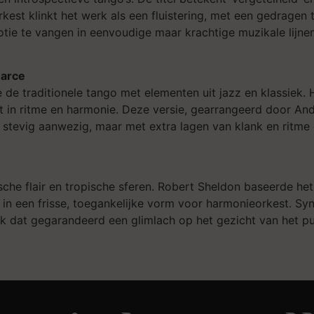
kest klinkt het werk als een fluistering, met een gedragen
ie te vangen in eenvoudige maar krachtige muzikale lijnen
earce
e de traditionele tango met elementen uit jazz en klassiek.
mt in ritme en harmonie. Deze versie, gearrangeerd door An
ft stevig aanwezig, maar met extra lagen van klank en ritme
tmische flair en tropische sferen. Robert Sheldon baseerde h
n een frisse, toegankelijke vorm voor harmonieorkest. Syn
k dat gegarandeerd een glimlach op het gezicht van het pu