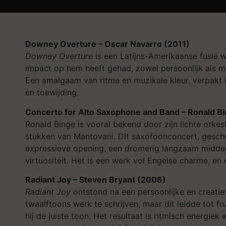
Downey Overture – Oscar Navarro (2011)
Downey Overture
is een Latijns-Amerikaanse fusie 
impact op hem heeft gehad, zowel persoonlijk als mu
Een amalgaam van ritme en muzikale kleur, verpakt in
en toewijding.
Concerto for Alto Saxophone and Band – Ronald B
Ronald Binge is vooral bekend door zijn lichte orkes
stukken van Mantovani. Dit saxofoonconcert, geschre
expressieve opening, een dromerig langzaam middende
virtuositeit. Het is een werk vol Engelse charme, en
Radiant Joy – Steven Bryant (2006)
Radiant Joy
ontstond na een persoonlijke en creatiev
twaalftoons werk te schrijven, maar dit leidde tot frus
hij de juiste toon. Het resultaat is ritmisch energie