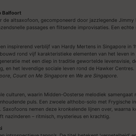
 Balfoort
r de altsaxofoon, gecomponeerd door jazzlegende Jimmy Do
 razendsnelle passages en flitsende improvisaties. Een ech
inspirerend verblijf van Hardy Mertens in Singapore in 19
ouwd rond vijf karakteristieke elementen van het leven in
eneratie met een diep in traditie gewortelde levensvisie,
ng, en het levendige sociale leven rond de Hawker Centres
apore
,
Count on Me Singapore
en
We are Singapore
.
kale culturen, waarin Midden-Oosterse melodiek samengaat
anhoudende puls. Een zwoele althobo-solo met Frygische i
n. Saxofoons nemen deze kronkelende lijnen over, waarna k
 nazinderen – ritmisch, mysterieus en krachtig.
i
n introspectieve tango’s. De titel betekent ‘vergetelheid’ 