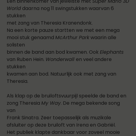
Een binnenkomer van jewelste met
Super Mario 3D
World
daarna nog 11 swingstukken waarvan 6
stukken
met zang van Theresia Kranendonk.
Na een korte pauze startten we met een mega
mooi stuk genaamd
McArthur Park
waarin alle
solisten
binnen de band aan bod kwamen. Ook
Elephants
van Ruben Hein.
Wonderwall
en veel andere
stukken
kwamen aan bod. Natuurlijk ook met zang van
Theresia.
Als klap op de bruiloftsvuurpijl speelde de band en
zong Theresia
My Way
. De mega bekende song
van
Frank Sinatra. Zeer toepasselijk als muzikale
afsluiter op deze bruiloft van Irena en Gabriël.
Het publiek klapte dankbaar voor zoveel mooie