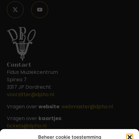
Contact
Fidus Muziekcentrum
Spirea 7
3317 JP Dordrecht
voorzitter@dpho.nl
Vragen over
website
:
webmaster@dpho.nl
Vragen over
kaartjes
:
tickets@dpho.nl
Beheer cookie toestemming