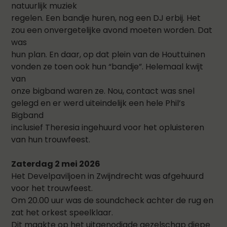
natuurlijk muziek
regelen. Een bandje huren, nog een DJ erbij. Het
zou een onvergetelijke avond moeten worden. Dat
was
hun plan. En daar, op dat plein van de Houttuinen
vonden ze toen ook hun “bandje”. Helemaal kwijt
van
onze bigband waren ze. Nou, contact was snel
gelegd en er werd uiteindelijk een hele Phil’s
Bigband
inclusief Theresia ingehuurd voor het opluisteren
van hun trouwfeest.
Zaterdag 2 mei 2026
Het Develpaviljoen in Zwijndrecht was afgehuurd
voor het trouwfeest.
Om 20.00 uur was de soundcheck achter de rug en
zat het orkest speelklaar.
Dit maakte op het uitgenodigde gezelschap diepe