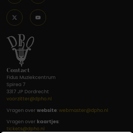
Contact
Fidus Muziekcentrum
Spirea 7
3317 JP Dordrecht
voorzitter@dpho.nl
Vragen over
website
:
webmaster@dpho.nl
Vragen over
kaartjes
:
tickets@dpho.nl