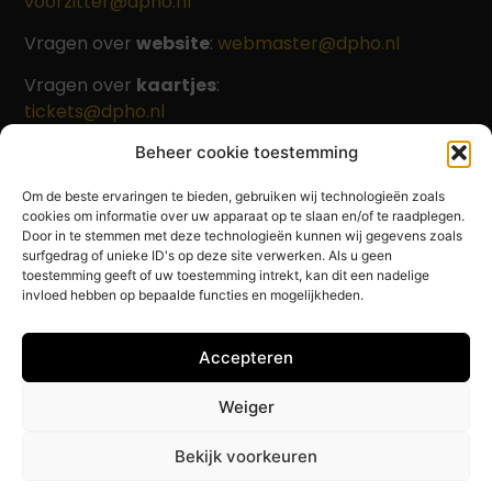
voorzitter@dpho.nl
Vragen over
website
:
webmaster@dpho.nl
Vragen over
kaartjes
:
tickets@dpho.nl
Beheer cookie toestemming
Om de beste ervaringen te bieden, gebruiken wij technologieën zoals
Beleid
cookies om informatie over uw apparaat op te slaan en/of te raadplegen.
Privacy policy
Door in te stemmen met deze technologieën kunnen wij gegevens zoals
surfgedrag of unieke ID's op deze site verwerken. Als u geen
Cookie policy
toestemming geeft of uw toestemming intrekt, kan dit een nadelige
invloed hebben op bepaalde functies en mogelijkheden.
Beleidsplan 2022-2025
Foto's website:
Accepteren
Leontien van Klaveren, Raymond Lobker, Marcel
van Dijk, Willem de Zanger
Weiger
Bekijk voorkeuren